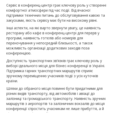
Сервіс в конференц-центрі грає ключову роль у створенні
комфортної атмосфери під час події. Від вчасної
підтримки технічних питань до обслуговування кавою та
закусками, якість сервісу має бути на високому рівні.
Інші аспекти, на які варто звернути увагу, це наявність
ресторану або кафе в конференц-центрі для перерв у
програмі, наявність готелів або номерів для
переночування у непосредній близькості, а також
можливість організації додаткових заходів поза
конференцією.
Доступність транспортних зв’язків грає ключову роль у
виборі ідеального місця для бізнес-конференції в Україні.
Підтримка гарних транспортних маршрутів сприяє
зручному переміщенню учасників події з усіх куточків
країни.
Шляхи до обраного місця повинні бути придатними для
різних видів транспорту, від автомобілів і авіації до
залізниці та громадського транспорту. Наявність зручних
маршрутів з аеропортів та залізничних вокзалів до місця
конференції спростить учасникам не лише прибуття, а й