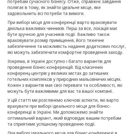
потребам сучасного бізнесу. Отже, справжнє завдання
полягає в тому, як знайти ідеальне місце, яке
задовольнить всі потреби та вимоги.
При виборі місця для конференції варто враховувати
декілька важливих чинників. Перш за все, локація має
бути зручною для учасників події. Важливо також
враховувати розмір приміщення, його технічне
забезпечення та можливість надання додаткових послуг,
які можуть забезпечити комфортне проведення заходу.
Зокрема, в Україні доступно і багато варіантів для
проведення бізнес-конференцій. Від класичних
конференц-центрів у великих містах до затишних
готельних комплексів у природних мальовничих місцях.
Кожен з варіантів має свої переваги та особливості, які
можуть бути важливими для вас та вашої компанії.
У цій статті ми розглянемо ключові аспекти, які варто
врахувати при виборі ідеального місця для бізнес-
конференції в Україні. Ми допоможемо знайти
оптимальний варіант, який відповідає вашим потребам
та сприятиме успішному проведенню події.
При виборі ідеального місця для бізнес-конференції в