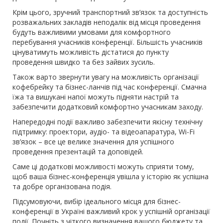
Крім цього, зручний транспортний зв’язок та доступність
розважальних закладів неподалік від місця проведення
будуть важливими умовами для комфортного
перебування учасників конференції. Більшість учасників
цінуватимуть можливість дістатися до пункту
проведення швидко та без зайвих зусиль.
Також варто звернути увагу на можливість організації
кофебрейку та бізнес-ланчів під час конференції. Смачна
їжа та вишукані напої можуть підняти настрій та
забезпечити додатковий комфортно учасникам заходу.
Напередодні події важливо забезпечити якісну технічну
підтримку: проектори, аудіо- та відеоапаратура, Wi-Fi
зв’язок – все це велике значення для успішного
проведення презентацій та доповідей.
Саме ці додаткові можливості можуть сприяти тому,
щоб ваша бізнес-конференція увішла у історію як успішна
та добре організована подія.
Підсумовуючи, вибір ідеального місця для бізнес-
конференції в Україні важливий крок у успішній організації
події. Почніть з чіткого визначення вашого бюджету та