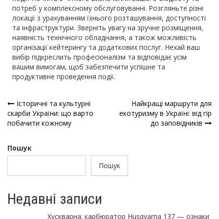
потреб у комплексному обслуговуванні. Розгляньте різні
локації з урахуванням їхнього розташування, доступності
та інфраструктури. Зверніть увагу на зручне розміщення,
наявність технічного обладнання, а також можливість
організації кейтерингу та додаткових послуг. Нехай ваш
вибір підкреслить професіоналізм та відповідає усім
вашим вимогам, щоб забезпечити успішне та
продуктивне проведення події.
Навігація
Історичні та культурні
Найкращі маршрути для
скарби України: що варто
екотуризму в Україні: від гір
записів
побачити кожному
до заповідників
Пошук
Пошук
Недавні записи
Хускварна: карбюратор Husqvarna 137 — ознаки