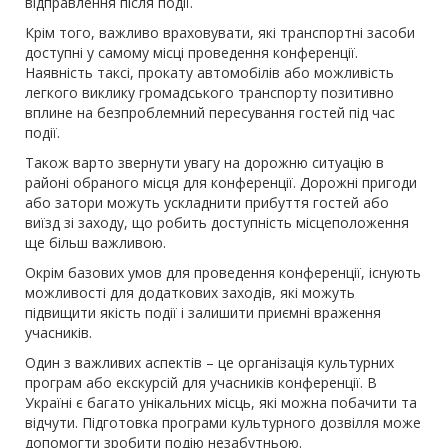
відправлення після події.
Крім того, важливо враховувати, які транспортні засоби
доступні у самому місці проведення конференції.
Наявність таксі, прокату автомобілів або можливість
легкого виклику громадського транспорту позитивно
вплине на безпроблемний пересування гостей під час
події.
Також варто звернути увагу на дорожню ситуацію в
районі обраного місця для конференції. Дорожні пригоди
або затори можуть ускладнити прибуття гостей або
виїзд зі заходу, що робить доступність місцеположення
ще більш важливою.
Окрім базових умов для проведення конференції, існують
можливості для додаткових заходів, які можуть
підвищити якість події і залишити приємні враження
учасників.
Один з важливих аспектів – це організація культурних
програм або екскурсій для учасників конференції. В
Україні є багато унікальних місць, які можна побачити та
відчути. Підготовка програми культурного дозвілля може
допомогти зробити подію незабутньою.