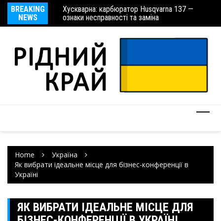
Хускварна: карбюратор Husqvarna 137 —
BREAKING
Та
ознаки несправності та заміна
Причіпні обприскувачі Амазоне
NEWS
Home
Україна
Як вибрати ідеальне місце для бізнес-конференції в
Україні
ЯК ВИБРАТИ ІДЕАЛЬНЕ МІСЦЕ ДЛЯ
БІЗНЕС-КОНФЕРЕНЦІЇ В УКРАЇНІ