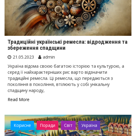
Традиційні українські ремесла: відродження та
збереження спадщини
21.05.2023
admin
Україна відома своєю багатою історією та культурою, а
серед її найхарактерніших рис варто відзначити
традиційні ремесла. Ці ремесла, що передаються з
покоління в покоління, втілюють у собі унікальну
спадщину народу,
Read More
Корисне
Поради
Світ
Україна