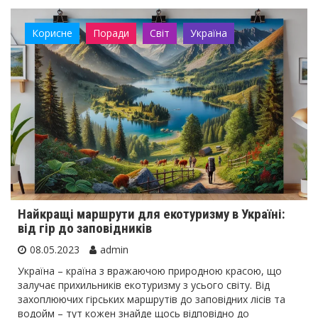
Корисне
Поради
Світ
Україна
Найкращі маршрути для екотуризму в Україні:
від гір до заповідників
08.05.2023
admin
Україна – країна з вражаючою природною красою, що
залучає прихильників екотуризму з усього світу. Від
захоплюючих гірських маршрутів до заповідних лісів та
водойм – тут кожен знайде щось відповідно до