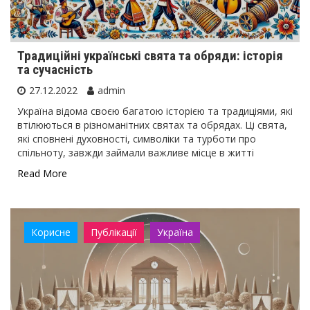
Традиційні українські свята та обряди: історія
та сучасність
27.12.2022
admin
Україна відома своєю багатою історією та традиціями, які
втілюються в різноманітних святах та обрядах. Ці свята,
які сповнені духовності, символіки та турботи про
спільноту, завжди займали важливе місце в житті
Read More
Корисне
Публікації
Україна