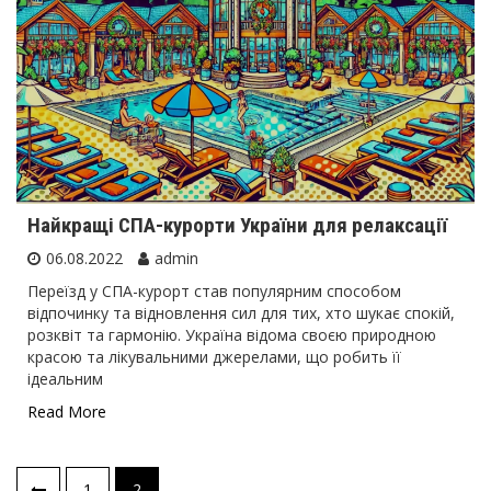
Найкращі СПА-курорти України для релаксації
06.08.2022
admin
Переїзд у СПА-курорт став популярним способом
відпочинку та відновлення сил для тих, хто шукає спокій,
розквіт та гармонію. Україна відома своєю природною
красою та лікувальними джерелами, що робить її
ідеальним
Read More
Пагінація
1
2