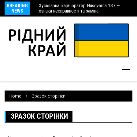
и України: місця
BREAKING
Хускварна: карбюратор Husqvarna 137 —
Пр
NEWS
ознаки несправності та заміна
Home
Зразок сторінки
ЗРАЗОК СТОРІНКИ