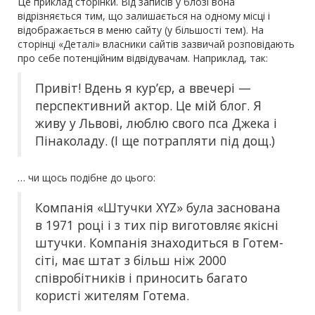
Це приклад сторінки. Від записів у блозі вона
відрізняється тим, що залишається на одному місці і
відображається в меню сайту (у більшості тем). На
сторінці «Деталі» власники сайтів зазвичай розповідають
про себе потенційним відвідувачам. Наприклад, так:
Привіт! Вдень я кур’єр, а ввечері —
перспективний актор. Це мій блог. Я
живу у Львові, люблю свого пса Джека і
Пінаколаду. (І ще потрапляти під дощ.)
… чи щось подібне до цього:
Компанія «Штучки XYZ» була заснована
в 1971 році і з тих пір виготовляє якісні
штучки. Компанія знаходиться в Готем-
сіті, має штат з більш ніж 2000
співробітників і приносить багато
користі жителям Готема.